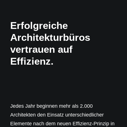
Erfolgreiche
Architekturbüros
vertrauen auf
Effizienz.
Jedes Jahr beginnen mehr als 2.000
Architekten den Einsatz unterschiedlicher
Elemente nach dem neuen Effizienz-Prinzip in