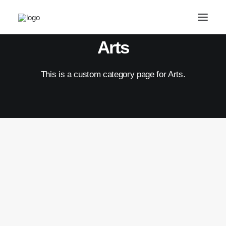
Arts
This is a custom category page for Arts.
22/03/2017
Inspired by clouds
Last year I wrote about why booking too far in
advance can…